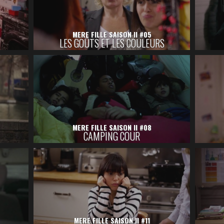
MERE FILLE SAISON II #05
LES GOÛTS ET LES COULEURS
MERE FILLE SAISON II #08
CAMPING COUR
MERE FILLE SAISON II #11