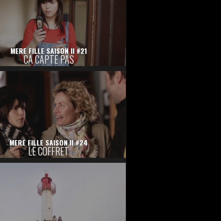
MERE FILLE SAISON II #21
CA CAPTE PAS
MERE FILLE SAISON II #24
LE COFFRET