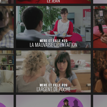
S
LE JEAN
MERE ET FILLE #23
LA MAUVAISE ORIENTATION
MERE ET FILLE #26
L'ARGENT DE POCHE