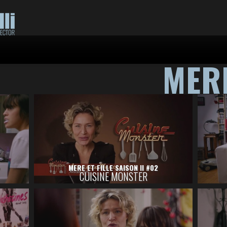
MERE
MERE ET FILLE SAISON II #02
CUISINE MONSTER