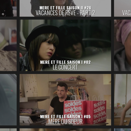
MERE ET FILLE SAISON II #26
1
VACANCES DE RÊVE - PART 2
MERE ET FILLE SAISON I #02
LE CONCERT
MERE ET FILLE SAISON I #05
MÈRE OU SOEUR