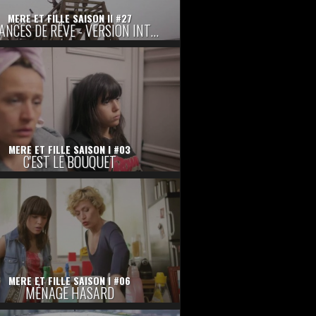
MERE ET FILLE SAISON II #27
VACANCES DE RÊVE - VERSION INTÉGRALE
MERE ET FILLE SAISON I #03
C'EST LE BOUQUET
MERE ET FILLE SAISON I #06
MÉNAGE HASARD