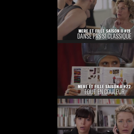
MERE ET FILLE SAISON II #19
DANSE PAS SI CLASSIQUE
MERE ET FILLE SAISON II #22
TOUT EN COULEUR