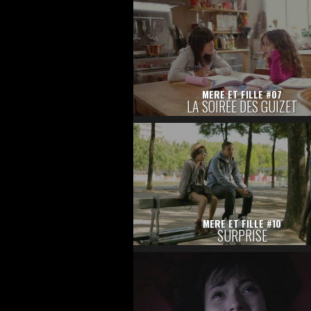
MERE ET FILLE #07
LA SOIRÉE DES GUIZET
MERE ET FILLE #10
SURPRISE