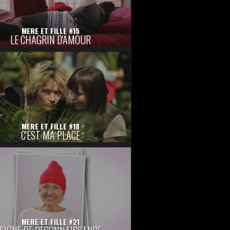
MERE ET FILLE #15
LE CHAGRIN D'AMOUR
MERE ET FILLE #18
C'EST MA PLACE
MERE ET FILLE #21