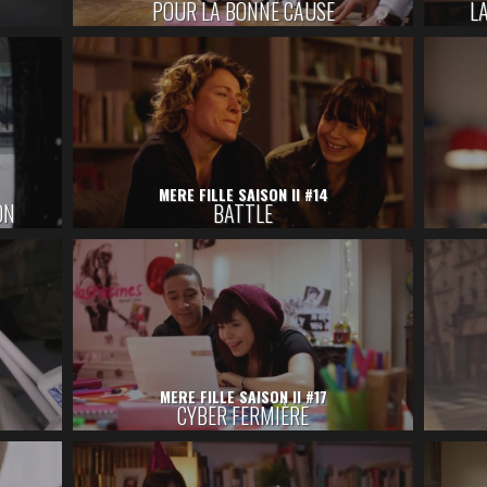
POUR LA BONNE CAUSE
LA
MERE FILLE SAISON II #14
ON
BATTLE
MERE FILLE SAISON II #17
CYBER FERMIÈRE