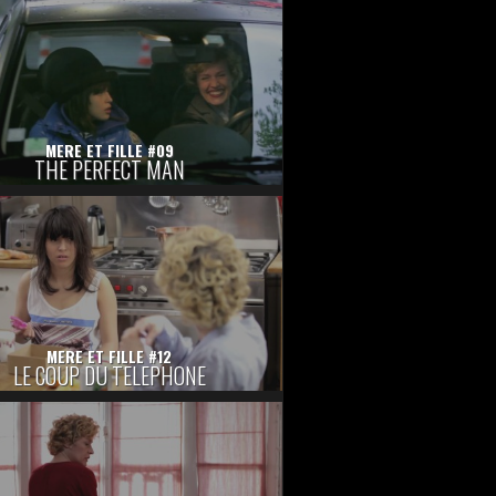
MERE ET FILLE #09
THE PERFECT MAN
MERE ET FILLE #12
LE COUP DU TELEPHONE