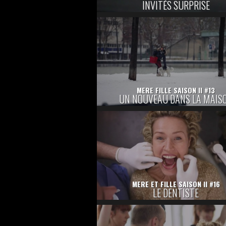
INVITÉS SURPRISE
MERE FILLE SAISON II #13
UN NOUVEAU DANS LA MAIS
MERE ET FILLE SAISON II #16
LE DENTISTE