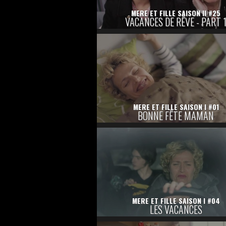
MERE ET FILLE SAISON II #25
VACANCES DE RÊVE - PART 
MERE ET FILLE SAISON I #01
BONNE FÊTE MAMAN
MERE ET FILLE SAISON I #04
LES VACANCES