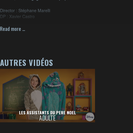
Director : Stéphane Marelli
DP : Xavier Castro
Production : Yaka Productions
Read more ...
Client : Walt Disney Company
AUTRES VIDÉOS
LES ASSISTANTS DU PERE NOEL
ADULTE