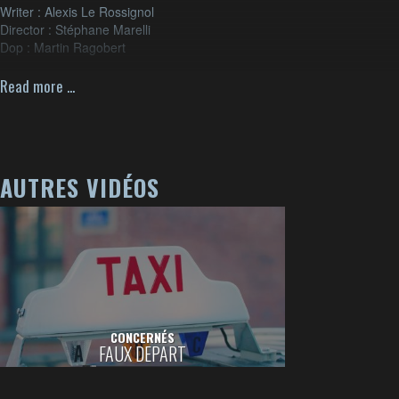
Writer : Alexis Le Rossignol
Director : Stéphane Marelli
Dop : Martin Ragobert
Productions : Yaka Productions
Agency : All Contents
Read more ...
Brand : Veolia Eau d’Île-de-France
2020
AUTRES VIDÉOS
CONCERNÉS
FAUX DEPART