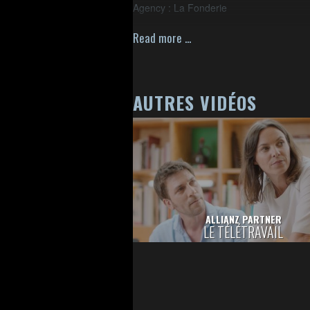
Agency : La Fonderie
Brand : Allianz Partners
2020
Read more ...
AUTRES VIDÉOS
ALLIANZ PARTNER
LE TÉLÉTRAVAIL