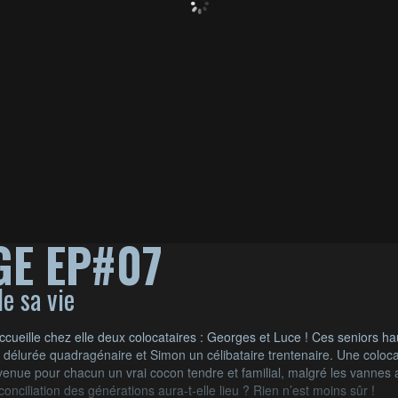
GE EP#07
e sa vie
ccueille chez elle deux colocataires : Georges et Luce ! Ces seniors h
et délurée quadragénaire et Simon un célibataire trentenaire. Une coloc
enue pour chacun un vrai cocon tendre et familial, malgré les vannes ac
conciliation des générations aura-t-elle lieu ? Rien n’est moins sûr !